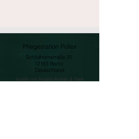
Pflegestation Pollex
Schildhornstraße 20
12163 Berlin
Deutschland
erstellt von Rosalia Andrea & Tjark
Veltrup
Impressum
Datenschutz
Tel.:
030 81 00 11 666